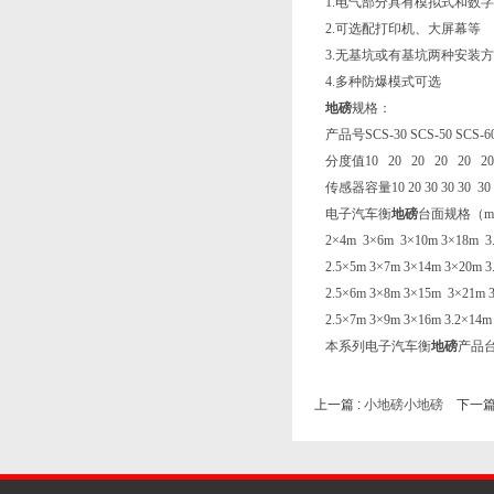
1.
电气部分具有模拟式和数字
2.
可选配打印机、大屏幕等
3.
无基坑或有基坑两种安装方
4.
多种防爆模式可选
地磅
规格：
产品号
SCS-30
SCS-50
SCS-6
分度值
10 20 20 20 20 2
传感器容量
10
20
30 30 30 30
电子汽车衡
地磅
台面规格（
m
2
×4m 3×6m 3×10m 3×18m 3.
2.5
×5m 3×7m 3×14m 3×20m 3
2.5
×6m 3×8m 3×15m 3×21m 3
2.5
×7m 3×9m 3×16m 3.2×14m 
本系列电子汽车衡
地磅
产品
上一篇 :
小地磅小地磅
下一篇