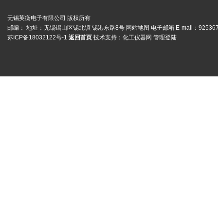
无锡英衡电子有限公司 版权所有
邮编： 地址：无锡锡山区锡北镇 锡港东路8号
网站地图
电子邮箱 E-mail：
92536
苏ICP备18032122号-1
返回首页
技术支持：
化工仪器网
管理登陆