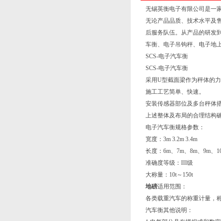
无锡英衡电子有限公司是一
无论产品品质、技术水平及
后服务队伍。从产品的研发
车衡、电子吊钩秤、电子地
SCS-
电子汽车衡
​SCS-
电子汽车衡
采用
U
型截面梁作为秤体的力
施工工艺简单、快速。
安装传感器部位及多台秤体
上述整体及布局的合理结构
电子汽车衡规格参数：
宽度：
3m 3.2m 3.4m
长度：
6m
、
7m
、
8m
、
9m
、
1
准确度等级：
III
级
大称量：
10t
～
150t
地磅
适用范围：
各类载重汽车的称重计量，
汽车衡其他说明：