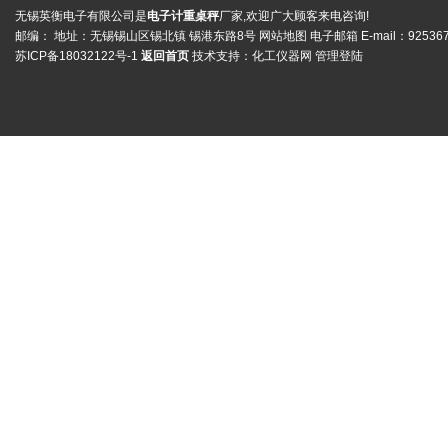
无锡英衡电子有限公司是
电子计重桌秤
厂家,欢迎广大顾客来电咨询!
邮编： 地址：无锡锡山区锡北镇 锡港东路8号
网站地图
电子邮箱 E-mail：
92536
苏ICP备18032122号-1
返回首页
技术支持：
化工仪器网
管理登陆