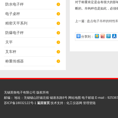
对于称重肯定是会有很大的影
防水电子秤
断的。吊钩秤也是如此，必须
电子桌秤
上一篇 :
盘点电子吊秤的特性
精密天平系列
防爆电子秤
分享到：
天平
叉车秤
称重传感器
无锡英衡电子有限公司 版权所有
邮编： 地址：无锡锡山区锡北镇 锡港东路8号
网站地图
电子邮箱 E-mail：
92536
苏ICP备18032122号-1
返回首页
技术支持：
化工仪器网
管理登陆