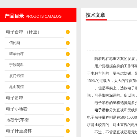
技术文章
产品目录
PROUCTS CATALOG
无锡英衡电子有限公司
电子台秤 （计重）
佰伦斯
耀华台秤
随着现在称重方案的发展
宁波朗科
用户要根据自身的工作环境提
于电解车间的，要考虑防磁、
厦门钰恒
150%的过载力，太大的过负
昆山英恒
。但是事实上，选购电子吊称
说，可是影响深远的。所以说
电子吊秤
电子吊称的量程选择是多
电子小地磅
电子吊称
分为直视和无线两
电子吊秤量程则是在500-1
地磅/汽车衡
求是比较高的，对比直视的电
电子计重桌秤
不过，不管是直视还是无线的