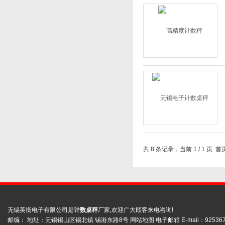
共 8 条记录，当前 1 / 1 
无锡英衡电子有限公司是
计数桌秤
厂家,欢迎广大顾客来电咨询!
邮编： 地址：无锡锡山区锡北镇 锡港东路8号
网站地图
电子邮箱 E-mail：
92536