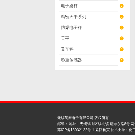
电子桌秤
精密天平系列
防爆电子秤
天平
叉车秤
称重传感器
无锡英衡电子有限公司 版权所有
邮编： 地址：无锡锡山区锡北镇 锡港东路8号
网
苏ICP备18032122号-1
返回首页
技术支持：
化