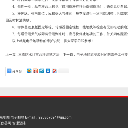
4、每周一次，站在秤台上摇晃（或用撬杆在秤台端部撬动），确保晃动自如
5、秤体纵、横向限位，应根据天气变化，每季度进行一次间隙调整，间隙要求
围及时抹油防锈。
6、秤体基础底版固定螺栓、传感器固定螺栓、接地线等检查有无新松动的痕
7、每遇雷雨天气或即将雷雨到来时，应尽快停止地磅的工作，并关闭各配置
以上就是电子地磅称的维护说明，供大家学习和参考！
上一篇 :
三峰防水计重台秤调试方法
下一篇 :
电子地磅称安装时的防雷击工作要
分享到：
站地图
电子邮箱 E-mail：
925367694@qq.com
工仪器网
管理登陆