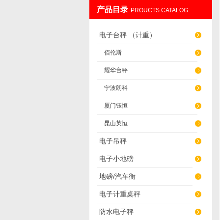
产品目录
PROUCTS CATALOG
无锡英衡电子有限公司
电子台秤 （计重）
佰伦斯
耀华台秤
宁波朗科
厦门钰恒
昆山英恒
电子吊秤
电子小地磅
地磅/汽车衡
电子计重桌秤
防水电子秤