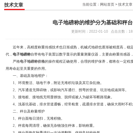
技术文章
当前位置：
网站首页
>
技术文章
电子地磅称的维护分为基础和秤台
更新时间：2022-01-10 点击次数：18
近年来，高精度称重传感技术也日渐成熟，机械式地磅也逐渐被精度高，稳定
代，
电子地磅称
自带有电子装置以数字显示的重量测量仪器，主要由称重传感器
严格
电子地磅称价格
的操作规程正确使用，合理的维护保养，都将在一定程
用寿命起至关重要的作用。
一、基础及场地维护：
1、环境整洁、场地干净，附近无堆积垃圾及其它杂乱物。
2、汽车通道无障碍物，或影响汽车通行、拐弯的管道、坑洼地或涵洞等。
3、接地桩、接地线无明显锈蚀、脱焊或被人为破坏等断路现象。
4、浅基坑基础，排水管道通畅，经常检查，疏通排水管道，确保大雨时不积
二、秤台及称量维护
1、秤台面每日清扫，无堆积物。
2、秤底每周清理，确保无杂物顶住秤体，影响称重。
3、秤台面每年秋季进行一次油漆翻新，保持良好的外形。