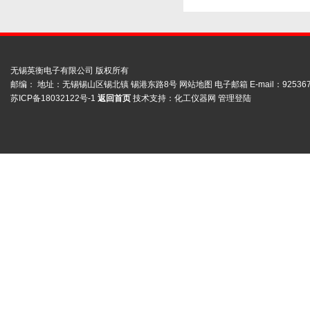
无锡英衡电子有限公司 版权所有
邮编： 地址：无锡锡山区锡北镇 锡港东路8号
网站地图
电子邮箱 E-mail：
92536
苏ICP备18032122号-1
返回首页
技术支持：
化工仪器网
管理登陆