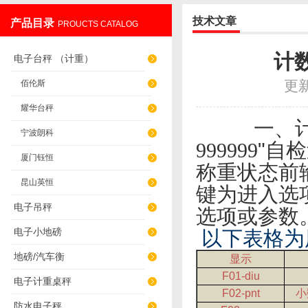
技术文章
产品目录
PROUCTS CATALOG
无锡英衡电子有限公司
计
电子台秤 （计重）
更新
佰伦斯
耀华台秤
一、
宁波朗科
999999
"自
厦门钰恒
称重状态前
昆山英恒
键为进入选
电子吊秤
选项或参数
电子小地磅
以下表格为
地磅/汽车衡
显示
F01-diu
电子计重桌秤
F02-pnt
小
防水电子秤