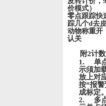
皮转计价，
价模式）
零点跟踪快
踪几个
d
去
动物称重开
认关
附
2
计数
1.
单
示须加
放上对
按“报
成标定
2.
多