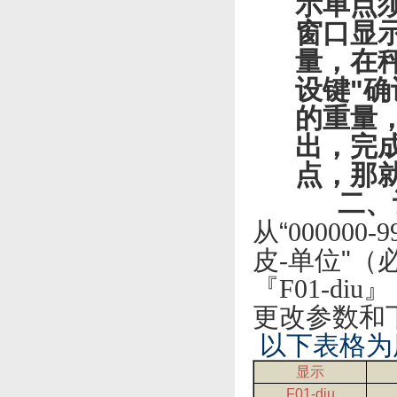
示单点
窗口显示
量，在
设键"
的重量
出，完
点，那
二、
从“
000000-9
皮
-
单位"（
『
F01-diu
』
更改参数和
以下表格为
显示
F01-diu