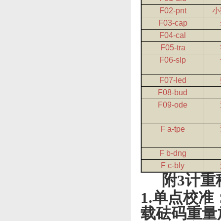
F02-pnt
小
F03-cap
F04-cal
F05-tra
F06-slp
F07-led
F08-bud
F09-ode
F a-tpe
F b-dng
F c-bly
附
3
计重
1.
单点校准
载砝码重量