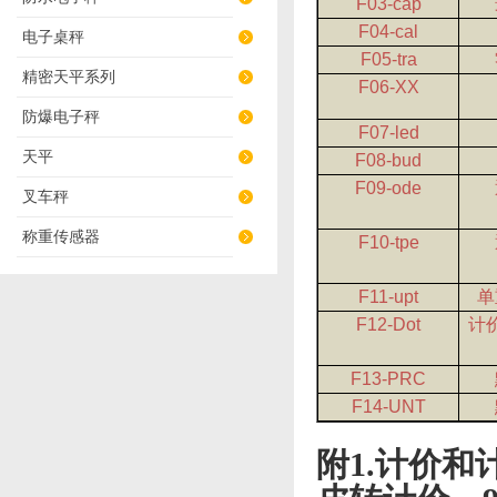
F03-cap
F04-cal
电子桌秤
F05-tra
精密天平系列
F06-XX
防爆电子秤
F07-led
天平
F08-bud
F09-ode
叉车秤
称重传感器
F10-tpe
F11-upt
单
F12-Dot
计
F13-PRC
F14-UNT
附
1.
计价和