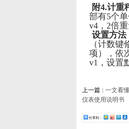
附
4.
计重
部有
5
个单
v4
，
2
倍重
设置方法
（计数键
项），依
v1
，设置
上一篇 :
一文看
仪表使用说明书
分享到：